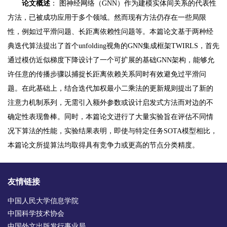
论文概述
： 图神经网络（GNN）作为建模实体间关系的代表性
方法，已被成功应用于多个领域。然而现有方法仍存在一些局限
性，例如过平滑问题、长距离依赖性问题等。本篇论文基于两种经
典迭代算法提出了首个unfolding视角的GNN集成框架TWIRLS，首先
通过模仿近似梯度下降设计了一个可扩展的基础GNN架构，能够允
许任意的传播步骤以捕捉长距离依赖关系同时有效避免过平滑问
题。在此基础上，结合迭代加权最小二乘法的更新规则提出了新的
注意力机制系列，无需引入额外参数或设计启发式方法而对边的不
确定性表现鲁棒。同时，本篇论文进行了大量实验旨在评估不同情
况下算法的性能，实验结果表明，即使与特定任务SOTA模型相比，
本篇论文所提算法均取得具有竞争力或更高的节点分类精度。
友情链接
中国人民大学信息学院
中国科学技术协会
中国外文出版发行事业局