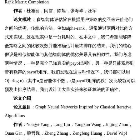
Rank Matrix Completion
作者
：杜雅丽，闫雪，陈旭，张海峰，汪军
论文概述
： 多智能体评估旨在根据用户策略的交互来评价他们
之间的优劣。传统的方法，例如alpha-rank，通常通过两两对比的方
式来实现。这在现实中是十分耗时的。在本文中，我们希望能够降
低策略之间的比较次数并能准确估计最终排序的结果。我们的核心
假设是相似智能体与其他智能体的优劣关系具有相似性。我们考虑
两种情况，一种是完全已知真实的payoff矩阵，另一种是只能观察到
带有噪声的payoff矩阵。我们发现在这两种情况下，我们都可以用
O(nrlog n)（其中n是智能体个数，r是payoff矩阵的秩）次比较就可以
预测出排序结果。我们设计了大量实验来验证算法的正确性。
论文介绍
论文题目
：Graph Neural Networks Inspired by Classical Iterative
Algorithms
作者
：Yongyi Yang，Tang Liu，Yangkun Wang，Jinjing Zhou，
Quan Gan，魏哲巍，Zheng Zhang，Zengfeng Huang，David Wipf