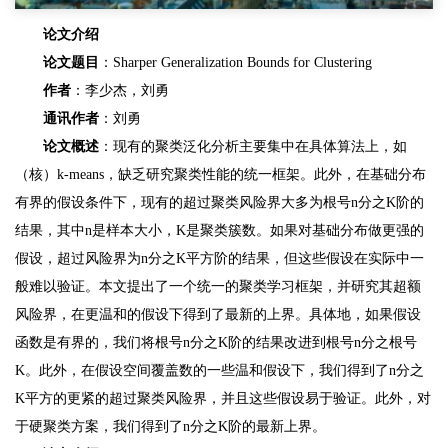
论文介绍
论文题目
：Sharper Generalization Bounds for Clustering
作者
：李少杰，刘勇
通讯作者
：刘勇
论文概述
：现有的聚类泛化分析主要集中在具体算法上，如
（核）k-means，缺乏研究聚类性能的统一框架。此外，在基础分布
有界的假设条件下，现有的超过聚类风险界大多为根号n分之K阶的
结果，其中n是样本大小，K是聚类簇数。如果对基础分布做更强的
假设，超过风险界为n分之K平方阶的结果，但这些假设在实际中一
般难以验证。本文提出了一个统一的聚类学习框架，并研究其超额
风险界，在更温和的假设下得到了最新的上界。具体地，如果假设
函数是有界的，我们将根号n分之K阶的结果改进到根号n分之根号
K。此外，在假设空间覆盖数的一些温和假设下，我们得到了n分之
K平方的更紧的超过聚类风险界，并且这些假设易于验证。此外，对
于硬聚类方案，我们得到了n分之K阶的最新上界。