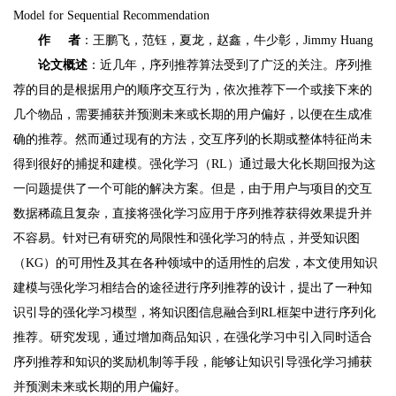
Model for Sequential Recommendation
作 者
：王鹏飞，范钰，夏龙，赵鑫，牛少彰，Jimmy Huang
论文概述
：近几年，序列推荐算法受到了广泛的关注。序列推
荐的目的是根据用户的顺序交互行为，依次推荐下一个或接下来的
几个物品，需要捕获并预测未来或长期的用户偏好，以便在生成准
确的推荐。然而通过现有的方法，交互序列的长期或整体特征尚未
得到很好的捕捉和建模。强化学习（RL）通过最大化长期回报为这
一问题提供了一个可能的解决方案。但是，由于用户与项目的交互
数据稀疏且复杂，直接将强化学习应用于序列推荐获得效果提升并
不容易。针对已有研究的局限性和强化学习的特点，并受知识图
（KG）的可用性及其在各种领域中的适用性的启发，本文使用知识
建模与强化学习相结合的途径进行序列推荐的设计，提出了一种知
识引导的强化学习模型，将知识图信息融合到RL框架中进行序列化
推荐。研究发现，通过增加商品知识，在强化学习中引入同时适合
序列推荐和知识的奖励机制等手段，能够让知识引导强化学习捕获
并预测未来或长期的用户偏好。