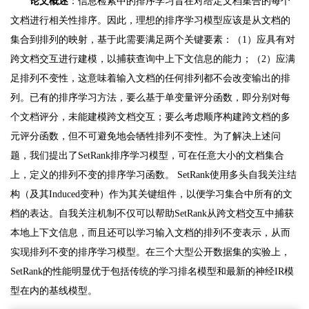
论文概述
：信息检索中的排序学习旨在对给定文档集合的每个
文档进行相关性排序。因此，理想的排序学习模型应该是从文档的
集合到排列的映射，基于此需要满足两个关键要素：（1）应具有对
跨文档交互进行建模，以捕获查询中上下文信息的能力；（2）应满
足排列不变性，这意味着输入文档的任何排列都不会改变输出的排
列。已有的排序学习方法，要么基于单变量评分函数，即分别对每
个文档评分，未能建模跨文档交互；要么考虑顺序构建跨文档的多
元评分函数，但不可避免地会牺牲排列不变性。为了解决上述问
题，我们提出了SetRank排序学习模型，可在任意大小的文档集合
上，定义的排列不变的排序学习函数。 SetRank使用多头自我关注结
构（及其Induced变种）作为其关键组件，以便学习集合中所有的文
档的表达。自我关注机制不仅可以帮助SetRank从跨文档交互中捕获
本地上下文信息，而且还可以学习输入文档的排列不变表示，从而
实现排列不变的排序学习模型。在三个大型公开数据集的实验上，
SetRank的性能明显优于包括传统的学习排名模型和最新的神经IR模
型在内的基线模型。