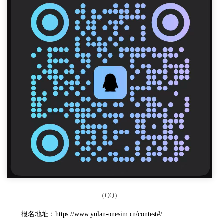
（QQ）
报名地址：https://www.yulan-onesim.cn/contest#/