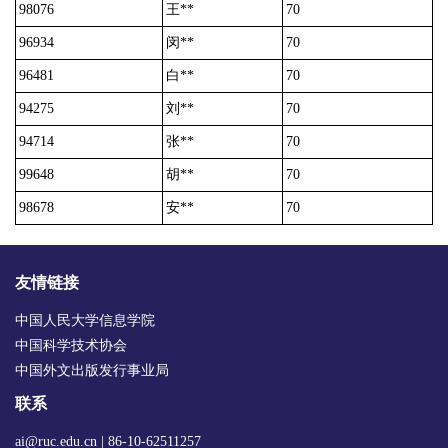
98076
王**
70
96934
闵**
70
96481
白**
70
94275
刘**
70
94714
张**
70
99648
胡**
70
98678
安**
70
友情链接
中国人民大学信息学院
中国科学技术协会
中国外文出版发行事业局
联系
ai@ruc.edu.cn | 86-10-62511257