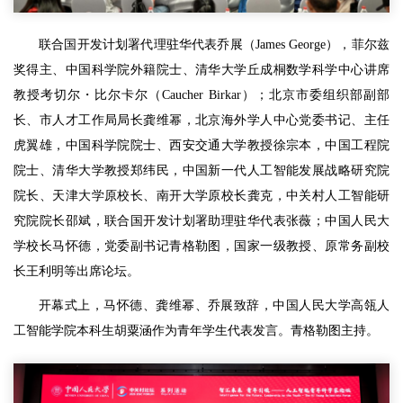
联合国开发计划署代理驻华代表乔展（James George），菲尔兹
奖得主、中国科学院外籍院士、清华大学丘成桐数学科学中心讲席
教授考切尔・比尔卡尔（Caucher Birkar）；北京市委组织部副部
长、市人才工作局局长龚维幂，北京海外学人中心党委书记、主任
虎翼雄，中国科学院院士、西安交通大学教授徐宗本，中国工程院
院士、清华大学教授郑纬民，中国新一代人工智能发展战略研究院
院长、天津大学原校长、南开大学原校长龚克，中关村人工智能研
究院院长邵斌，联合国开发计划署助理驻华代表张薇；中国人民大
学校长马怀德，党委副书记青格勒图，国家一级教授、原常务副校
长王利明等出席论坛。
开幕式上，马怀德、龚维幂、乔展致辞，中国人民大学高瓴人
工智能学院本科生胡粟涵作为青年学生代表发言。青格勒图主持。