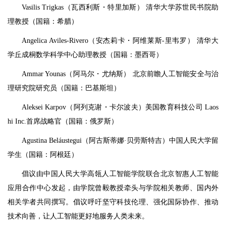
Vasilis Trigkas（瓦西利斯・特里加斯） 清华大学苏世民书院助
理教授（国籍：希腊）
Angelica Aviles-Rivero（安杰莉卡・阿维莱斯-里韦罗） 清华大
学丘成桐数学科学中心助理教授（国籍：墨西哥）
Ammar Younas（阿马尔・尤纳斯） 北京前瞻人工智能安全与治
理研究院研究员（国籍：巴基斯坦）
Aleksei Karpov（阿列克谢・卡尔波夫）美国教育科技公司 Laos
hi Inc.首席战略官（国籍：俄罗斯）
Agustina Beláustegui（阿古斯蒂娜·贝劳斯特吉）中国人民大学留
学生（国籍：阿根廷）
倡议由中国人民大学高瓴人工智能学院联合北京智惠人工智能
应用合作中心发起，由学院曾毅教授牵头与学院相关教师、国内外
相关学者共同撰写。倡议呼吁坚守科技伦理、强化国际协作、推动
技术向善，让人工智能更好地服务人类未来。