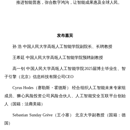
推进智能普惠，弥合数字鸿沟，让智能成果惠及全球人民。
发布嘉宾
孙 浩 中国人民大学高瓴人工智能学院副院长、长聘教授
王希廷 中国人民大学高瓴人工智能学院预聘副教授
高一钊 中国人民大学高瓴人工智能学院2025届博士毕业生、智
子引擎（北京）信息科技有限公司CEO
Cyrus Hodes（赛勒斯・霍德斯） 经合组织人工智能未来专家组
成员、狮心风险投资公司风险合伙人、人工智能安全互联平台创始
人（国籍：法裔美籍）
Sebastian Sunday Grève（王小塞） 北京大学副教授（国籍：德
国）