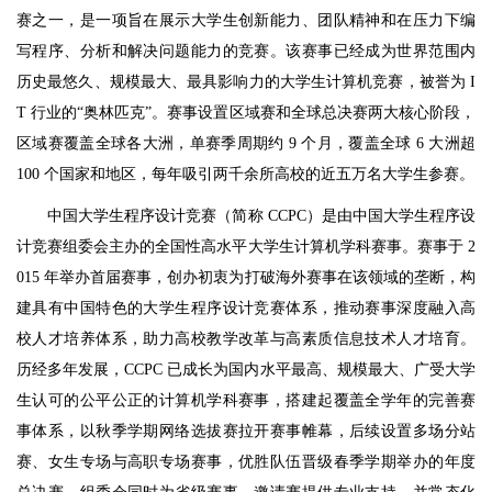
赛之一，是一项旨在展示大学生创新能力、团队精神和在压力下编
写程序、分析和解决问题能力的竞赛。该赛事已经成为世界范围内
历史最悠久、规模最大、最具影响力的大学生计算机竞赛，被誉为 I
T 行业的“奥林匹克”。赛事设置区域赛和全球总决赛两大核心阶段，
区域赛覆盖全球各大洲，单赛季周期约 9 个月，覆盖全球 6 大洲超
100 个国家和地区，每年吸引两千余所高校的近五万名大学生参赛。
中国大学生程序设计竞赛（简称 CCPC）是由中国大学生程序设
计竞赛组委会主办的全国性高水平大学生计算机学科赛事。赛事于 2
015 年举办首届赛事，创办初衷为打破海外赛事在该领域的垄断，构
建具有中国特色的大学生程序设计竞赛体系，推动赛事深度融入高
校人才培养体系，助力高校教学改革与高素质信息技术人才培育。
历经多年发展，CCPC 已成长为国内水平最高、规模最大、广受大学
生认可的公平公正的计算机学科赛事，搭建起覆盖全学年的完善赛
事体系，以秋季学期网络选拔赛拉开赛事帷幕，后续设置多场分站
赛、女生专场与高职专场赛事，优胜队伍晋级春季学期举办的年度