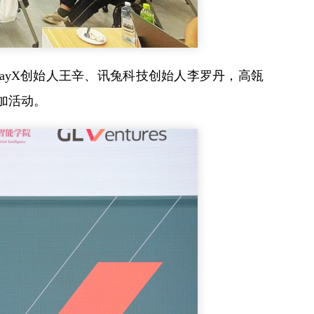
rrayX创始人王辛、讯兔科技创始人李罗丹，高瓴
加活动。