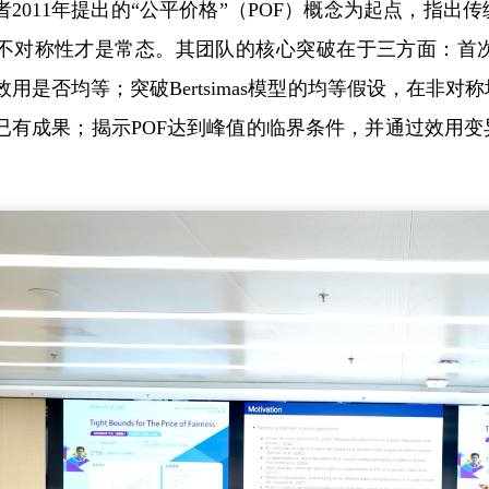
as等学者2011年提出的“公平价格”（POF）概念为起点
不对称性才是常态。其团队的核心突破在于三方面：首
用是否均等；突破Bertsimas模型的均等假设，在非
已有成果；揭示POF达到峰值的临界条件，并通过效用
。