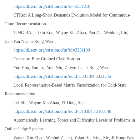
https://dl.acm.org/citation.cfm?id=3331218
CTRec: A Long-Short Demands Evolution Model for Continuous-
Time Recommendation
TING BAI, Lixin Zou, Wayne Xin Zhao, Pan Du, Weidong Liu,
Jian-Yun Nie, Ji-Rong Wen
https://dl.acm.org/citation.cfm?id=3331199
Coarse-to-Fine Grained Classification
YuqiHuo, Yao Lu, YuleiNiu, Zhiwu Lu, Ji-Rong Wen
https://dl.acm.org/citation.cfm?doid=3331184.3331336
Local Representative-Based Matrix Factorization for Cold-Start
Recommendation
Lei Shi, Wayne Xin Zhao, Yi-Dong Shen
https://dl.acm.org/citation.cfm?doid=3133943.3108148
Automatically Learning Topics and Difficulty Levels of Problems in
Online Judge Systems
Wayne Xin Zhao, Wenhui Zhang, Yulan He, Xing Xie, Ji-Rong Wen