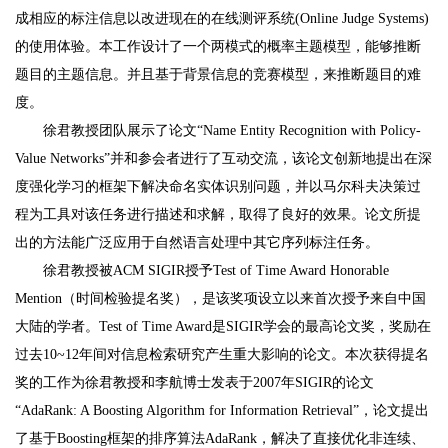
成相应的标注信息以改进现在的在线测评系统(Online Judge Systems)
的使用体验。本工作设计了一个两模式的概率主题模型，能够推断
题目的主题信息。并且基于背景信息的竞赛模型，来推断题目的难
度。
徐君教授团队展示了论文“Name Entity Recognition with Policy-
Value Networks”并和参会者进行了互动交流，该论文创新地提出在深
度强化学习的框架下解决命名实体识别问题，并以马尔科夫决策过
程为工具对该任务进行描述和求解，取得了良好的效果。论文所提
出的方法能广泛应用于自然语言处理中其它序列标注任务。
徐君教授被ACM SIGIR授予Test of Time Award Honorable
Mention（时间检验提名奖），是该奖项设立以来首次授予来自中国
大陆的学者。Test of Time Award是SIGIR学会的最高论文奖，奖励在
过去10~12年间对信息检索研究产生重大影响的论文。本次获得提名
奖的工作为徐君教授和李航博士发表于2007年SIGIR的论文
“AdaRank: A Boosting Algorithm for Information Retrieval”，论文提出
了基于Boosting框架的排序算法AdaRank，解决了直接优化非连续、