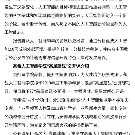
发生了深刻变化，人工智能的目标和理念正面临重要调整，人工智
能的科学基础和实现载体也面临新的突破，人工智能正进入一个新
的阶段。这个源于传统，而又与之不同的人工智能新阶段被称为人
工智能2.0。
报告将从人工智能60年的发展历史出发，通过分析促成人工智
能2.0形成的外部环境与目标的转变，分析技术萌芽，并结合中国数
字经济发展的社会需求与信息环境特色，探讨发展建议。
高瓴人工智能学院“高屋建瓴”公开课介绍
为打造学院品牌、提升学院影响力，为人才培养积累资源，高
瓴人工智能学院拟于2019年度下半学年起，发起“高屋建瓴”公开课项
目。项目将下设“高屋建瓴公开课——大师讲”和“高屋建瓴公开课
——青年说”两个子项目，分别邀请国内外人工智能领域学术界顶尖
专家、产业界领军人物及杰出青年学者、业界新生力量，就其专注
的领域作公开讲授，并在课后安排与学院内领域相近的教授举行公
开对话环节，为专家之间思想火花的碰撞提供平台。
公开课项目命名为“高屋建瓴”，寓意在高瓴人工智能学院的平台