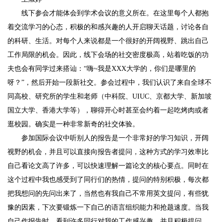
线下参会才能体会到学术会议的意义所在。在这里每个人都抱
着交流学习的心态，积极的和感兴趣的人开启聊天话题，讨论各自
的科研、生活。对每个人来说都是一个很好的开阔视野、跳出自己
工作局限的机会。因此，线下会场的社交密度极高，站着吃饭的功
夫也会有同学过来搭讪：“嗨~我是XXX大学的，你们是哪里的
呀？”，然后开始一段新社交。参会过程中，我们认识了来自全球不
同高校、研究所的学生和老师（中科院、UIUC、京都大学、新加坡
国立大学、香港大学等），聊得开心时甚至会约着一起吃烤肉或者
逛校园。确实是一种非常新奇的社交体验。
参加国际会议中听别人的报告是一个非常好的学习知识，开阔
视野的机会，并且可以直接向报告者提问，这种方式的学习效率比
自己看论文高了许多，可以快速理解一篇论文的核心要点。同时在
这个过程中我也感受到了同行们的热情，提问的特别积极，每次都
把我想问的先问出来了，当然也有我自己不常用英文提问，有些犹
豫的因素，下次要锻炼一下自己的语言组织能力和抢题速度。当我
自己作报告时，看到许多同行对我的工作感兴趣，并且积极提问，