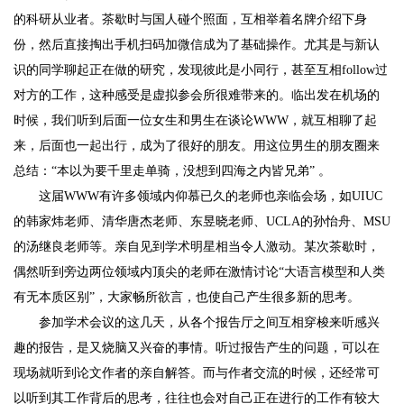
的科研从业者。茶歇时与国人碰个照面，互相举着名牌介绍下身
份，然后直接掏出手机扫码加微信成为了基础操作。尤其是与新认
识的同学聊起正在做的研究，发现彼此是小同行，甚至互相follow过
对方的工作，这种感受是虚拟参会所很难带来的。临出发在机场的
时候，我们听到后面一位女生和男生在谈论WWW，就互相聊了起
来，后面也一起出行，成为了很好的朋友。用这位男生的朋友圈来
总结：“本以为要千里走单骑，没想到四海之内皆兄弟” 。
这届WWW有许多领域内仰慕已久的老师也亲临会场，如UIUC
的韩家炜老师、清华唐杰老师、东昱晓老师、UCLA的孙怡舟、MSU
的汤继良老师等。亲自见到学术明星相当令人激动。某次茶歇时，
偶然听到旁边两位领域内顶尖的老师在激情讨论“大语言模型和人类
有无本质区别”，大家畅所欲言，也使自己产生很多新的思考。
参加学术会议的这几天，从各个报告厅之间互相穿梭来听感兴
趣的报告，是又烧脑又兴奋的事情。听过报告产生的问题，可以在
现场就听到论文作者的亲自解答。而与作者交流的时候，还经常可
以听到其工作背后的思考，往往也会对自己正在进行的工作有较大